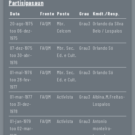
Partisipasaun
Data
Frente
Postu
Grau
Kmdt./Resp.
20-ago-1975
FA/QM
Mbr.
Grau3
Orlando da Silva
too 06-dez-
Celcom
Belo / Lospalos
1975
07-dez-1975
FA/QM
Mbr. Sec.
Grau3
Orlando Só
too 30-abr-
Ed. e Cult.
1976
01-mai-1976
FA/QM
Mbr. Sec.
Grau3
Orlando Só
too 28-fev-
Ed. e Cult.
1977
01-mar-1977
FA/QM
Activista
Grau3
Albina.M.Freitas-
too 31-dez-
Lospalos
1978
01-jan-1979
FA/QM
Activista
Grau3
Antonio
too 02-mar-
monteiro-