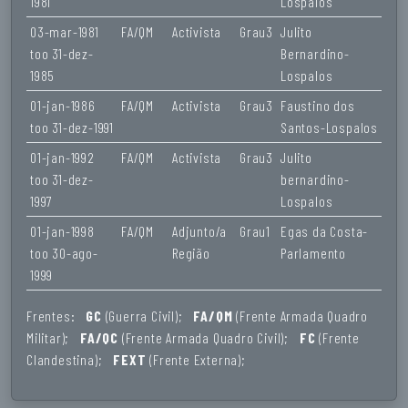
1981
Lospalos
03-mar-1981
FA/QM
Activista
Grau3
Julito
too 31-dez-
Bernardino-
1985
Lospalos
01-jan-1986
FA/QM
Activista
Grau3
Faustino dos
too 31-dez-1991
Santos-Lospalos
01-jan-1992
FA/QM
Activista
Grau3
Julito
too 31-dez-
bernardino-
1997
Lospalos
01-jan-1998
FA/QM
Adjunto/a
Grau1
Egas da Costa-
too 30-ago-
Região
Parlamento
1999
Frentes:
GC
(Guerra Civil);
FA/QM
(Frente Armada Quadro
Militar);
FA/QC
(Frente Armada Quadro Civil);
FC
(Frente
Clandestina);
FEXT
(Frente Externa);