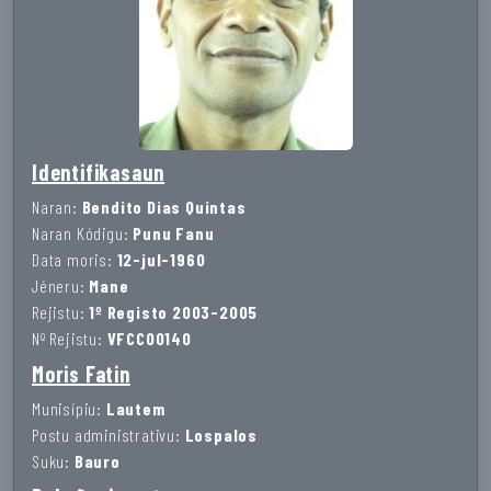
Identifikasaun
Naran:
Bendito Dias Quintas
Naran Kódigu:
Punu Fanu
Data moris:
12-jul-1960
Jéneru:
Mane
Rejistu:
1º Registo 2003-2005
Nº Rejistu:
VFCC00140
Moris Fatin
Munisípiu:
Lautem
Postu administrativu:
Lospalos
Suku:
Bauro