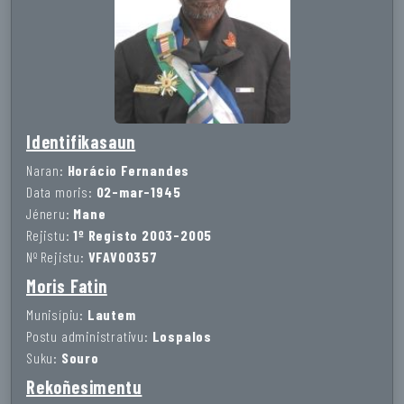
Identifikasaun
Naran:
Horácio Fernandes
Data moris:
02-mar-1945
Jéneru:
Mane
Rejistu:
1º Registo 2003-2005
Nº Rejistu:
VFAV00357
Moris Fatin
Munisípiu:
Lautem
Postu administrativu:
Lospalos
Suku:
Souro
Rekoñesimentu