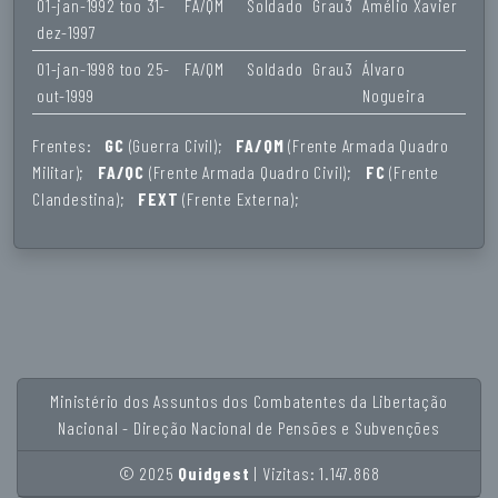
01-jan-1992 too 31-
FA/QM
Soldado
Grau3
Amélio Xavier
dez-1997
01-jan-1998 too 25-
FA/QM
Soldado
Grau3
Álvaro
out-1999
Nogueira
Frentes:
GC
(Guerra Civil);
FA/QM
(Frente Armada Quadro
Militar);
FA/QC
(Frente Armada Quadro Civil);
FC
(Frente
Clandestina);
FEXT
(Frente Externa);
Ministério dos Assuntos dos Combatentes da Libertação
Nacional - Direção Nacional de Pensões e Subvenções
© 2025
Quidgest
| Vizitas: 1.147.868