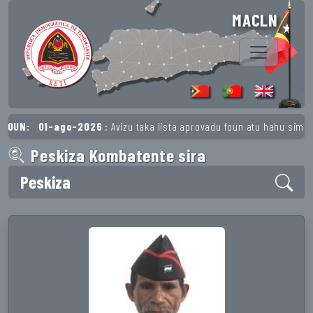
MACLN
UN:
01-ago-2026
: Avizu taka lista aprovadu foun atu hahu simu pe
Peskiza Kombatente sira
Peskiza