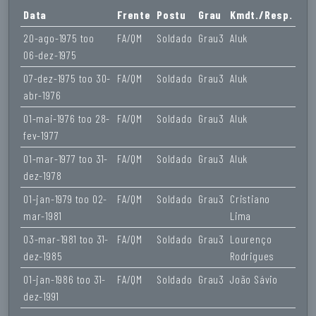
Data
Frente
Postu
Grau
Kmdt./Resp.
20-ago-1975 too
FA/QM
Soldado
Grau3
Aluk
06-dez-1975
07-dez-1975 too 30-
FA/QM
Soldado
Grau3
Aluk
abr-1976
01-mai-1976 too 28-
FA/QM
Soldado
Grau3
Aluk
fev-1977
01-mar-1977 too 31-
FA/QM
Soldado
Grau3
Aluk
dez-1978
01-jan-1979 too 02-
FA/QM
Soldado
Grau3
Cristiano
mar-1981
Lima
03-mar-1981 too 31-
FA/QM
Soldado
Grau3
Lourenço
dez-1985
Rodrigues
01-jan-1986 too 31-
FA/QM
Soldado
Grau3
João Sávio
dez-1991