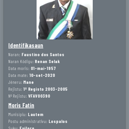
Identifikasaun
Naran:
Faustino dos Santos
Naran Kódigu:
Renan Selak
Data moris:
01-mai-1957
Data mate:
10-set-2020
Jéneru:
Mane
Rejistu:
1º Registo 2003-2005
Nº Rejistu:
VFAV00390
Moris Fatin
Munisípiu:
Lautem
Postu administrativu:
Lospalos
Suku:
Fuiloro