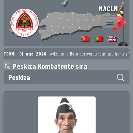
MACLN
OUN:
01-ago-2026
: Avizu taka lista aprovadu foun atu hahu simu p
Peskiza Kombatente sira
Peskiza