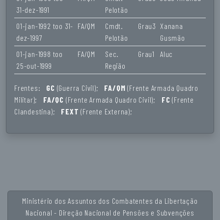
31-dez-1991
Pelotão
01-jan-1992 too 31-
FA/QM
Cmdt.
Grau3
Xanana
dez-1997
Pelotão
Gusmão
01-jan-1998 too
FA/QM
Sec.
Grau1
Aluc
25-out-1999
Região
Frentes:
GC
(Guerra Civil);
FA/QM
(Frente Armada Quadro
Militar);
FA/QC
(Frente Armada Quadro Civil);
FC
(Frente
Clandestina);
FEXT
(Frente Externa);
Ministério dos Assuntos dos Combatentes da Libertação
Nacional - Direção Nacional de Pensões e Subvenções