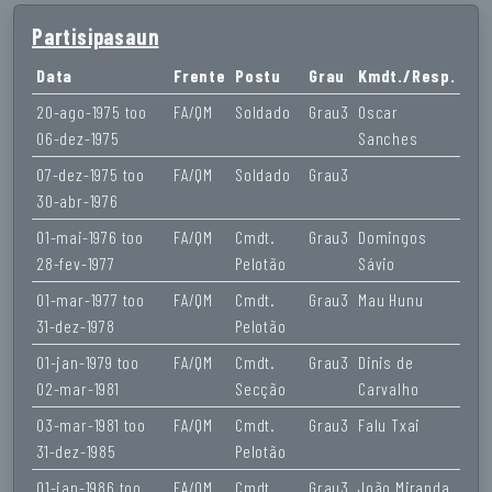
Partisipasaun
Data
Frente
Postu
Grau
Kmdt./Resp.
20-ago-1975 too
FA/QM
Soldado
Grau3
Oscar
06-dez-1975
Sanches
07-dez-1975 too
FA/QM
Soldado
Grau3
30-abr-1976
01-mai-1976 too
FA/QM
Cmdt.
Grau3
Domingos
28-fev-1977
Pelotão
Sávio
01-mar-1977 too
FA/QM
Cmdt.
Grau3
Mau Hunu
31-dez-1978
Pelotão
01-jan-1979 too
FA/QM
Cmdt.
Grau3
Dinis de
02-mar-1981
Secção
Carvalho
03-mar-1981 too
FA/QM
Cmdt.
Grau3
Falu Txai
31-dez-1985
Pelotão
01-jan-1986 too
FA/QM
Cmdt.
Grau3
João Miranda