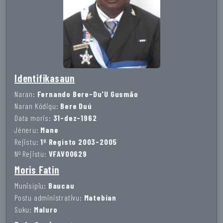
Identifikasaun
Naran:
Fernando Bere-Du'U Gusmão
Naran Kódigu:
Bere Duú
Data moris:
31-dez-1962
Jéneru:
Mane
Rejistu:
1º Registo 2003-2005
Nº Rejistu:
VFAV00629
Moris Fatin
Munisípiu:
Baucau
Postu administrativu:
Matebian
Suku:
Maluro