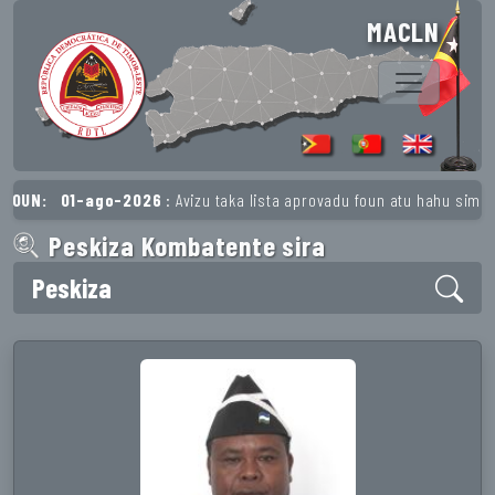
MACLN
OUN:
01-ago-2026
: Avizu taka lista aprovadu foun atu hahu simu p
Peskiza Kombatente sira
Peskiza