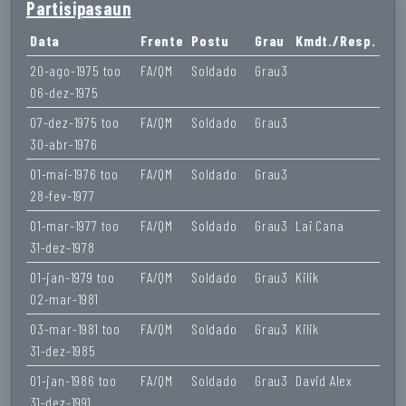
Partisipasaun
Data
Frente
Postu
Grau
Kmdt./Resp.
20-ago-1975 too
FA/QM
Soldado
Grau3
06-dez-1975
07-dez-1975 too
FA/QM
Soldado
Grau3
30-abr-1976
01-mai-1976 too
FA/QM
Soldado
Grau3
28-fev-1977
01-mar-1977 too
FA/QM
Soldado
Grau3
Lai Cana
31-dez-1978
01-jan-1979 too
FA/QM
Soldado
Grau3
Kilik
02-mar-1981
03-mar-1981 too
FA/QM
Soldado
Grau3
Kilik
31-dez-1985
01-jan-1986 too
FA/QM
Soldado
Grau3
David Alex
31-dez-1991