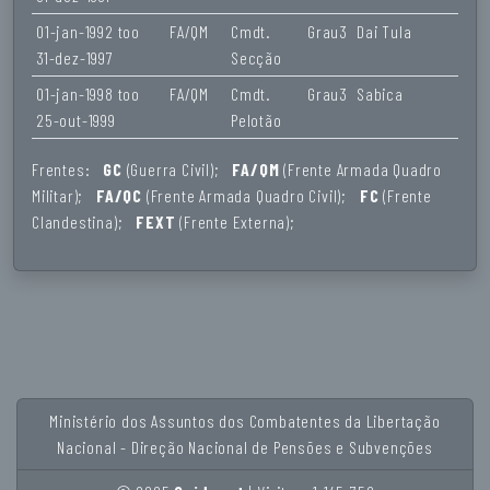
01-jan-1992 too
FA/QM
Cmdt.
Grau3
Dai Tula
31-dez-1997
Secção
01-jan-1998 too
FA/QM
Cmdt.
Grau3
Sabica
25-out-1999
Pelotão
Frentes:
GC
(Guerra Civil);
FA/QM
(Frente Armada Quadro
Militar);
FA/QC
(Frente Armada Quadro Civil);
FC
(Frente
Clandestina);
FEXT
(Frente Externa);
Ministério dos Assuntos dos Combatentes da Libertação
Nacional - Direção Nacional de Pensões e Subvenções