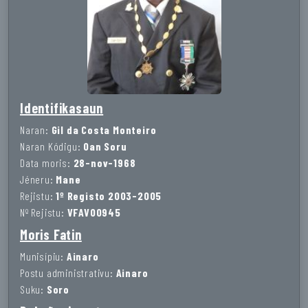
Identifikasaun
Naran:
Gil da Costa Monteiro
Naran Kódigu:
Oan Soru
Data moris:
28-nov-1968
Jéneru:
Mane
Rejistu:
1º Registo 2003-2005
Nº Rejistu:
VFAV00945
Moris Fatin
Munisípiu:
Ainaro
Postu administrativu:
Ainaro
Suku:
Soro