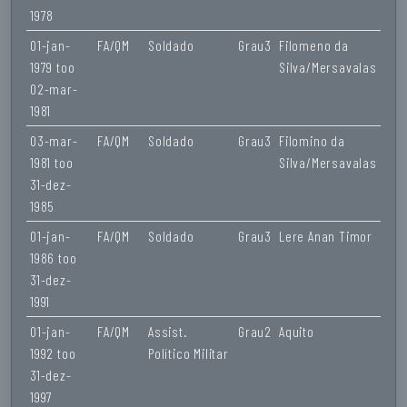
1978
01-jan-
FA/QM
Soldado
Grau3
Filomeno da
1979 too
Silva/Mersavalas
02-mar-
1981
03-mar-
FA/QM
Soldado
Grau3
Filomino da
1981 too
Silva/Mersavalas
31-dez-
1985
01-jan-
FA/QM
Soldado
Grau3
Lere Anan Timor
1986 too
31-dez-
1991
01-jan-
FA/QM
Assist.
Grau2
Aquito
1992 too
Político Militar
31-dez-
1997