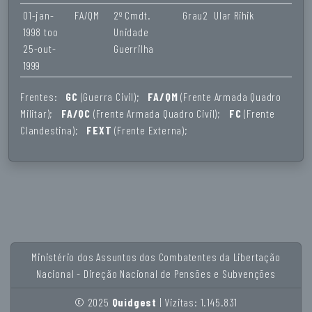
01-jan-
FA/QM
2º Cmdt.
Grau2
Ular Rihik
1998 too
Unidade
25-out-
Guerrilha
1999
Frentes:
GC
(Guerra Civil);
FA/QM
(Frente Armada Quadro
Militar);
FA/QC
(Frente Armada Quadro Civil);
FC
(Frente
Clandestina);
FEXT
(Frente Externa);
Ministério dos Assuntos dos Combatentes da Libertação
Nacional - Direção Nacional de Pensões e Subvenções
© 2025
Quidgest
| Vizitas: 1.145.831