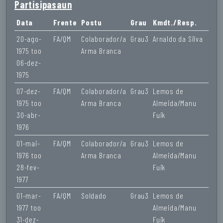
Partisipasaun
Data
Frente
Postu
Grau
Kmdt./Resp.
20-ago-
FA/QM
Colaborador/a
Grau3
Arnaldo da Silva
1975 too
Arma Branca
06-dez-
1975
07-dez-
FA/QM
Colaborador/a
Grau3
Lemos de
1975 too
Arma Branca
Almeida/Manu
30-abr-
Fuik
1976
01-mai-
FA/QM
Colaborador/a
Grau3
Lemos de
1976 too
Arma Branca
Almeida/Manu
28-fev-
Fuik
1977
01-mar-
FA/QM
Soldado
Grau3
Lemos de
1977 too
Almeida/Manu
31-dez-
Fuik