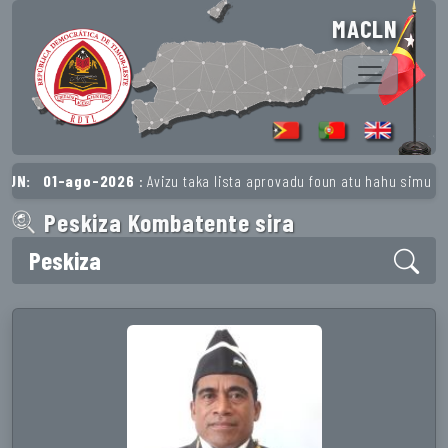
MACLN
N:
01-ago-2026
: Avizu taka lista aprovadu foun atu hahu simu pens
Peskiza Kombatente sira
Peskiza