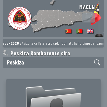
MACLN
026
: Avizu taka lista aprovadu foun atu hahu simu pensaun husi 1º Re
Peskiza Kombatente sira
Peskiza