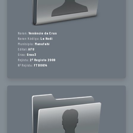
Naran:
Venâncio da Crus
Naran Kódigu:
La Hodi
Munisípiu:
Manufahi
Edital:
AFU
Grau:
Grau3
Rejistu:
2º Registo 2009
Nº Rejistu:
FTB0614