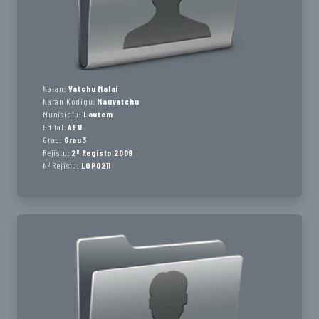
Naran:
Vatchu Malai
Naran Kódigu:
Mauvatchu
Munisípiu:
Lautem
Edital:
AFU
Grau:
Grau3
Rejistu:
2º Registo 2009
Nº Rejistu:
LOP0211