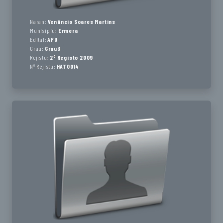
Naran:
Venâncio Soares Martins
Munisípiu:
Ermera
Edital:
AFU
Grau:
Grau3
Rejistu:
2º Registo 2009
Nº Rejistu:
HAT0014