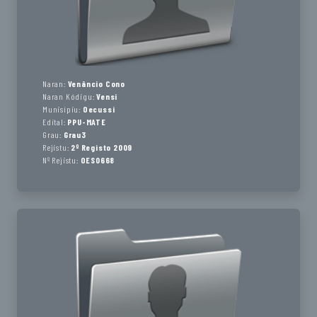
Naran:
Venâncio Cono
Naran Kódigu:
Vensi
Munisípiu:
Oecussi
Edital:
PPU-MATE
Grau:
Grau3
Rejistu:
2º Registo 2009
Nº Rejistu:
OES0668