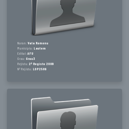
Naran:
Vata Romonu
Munisípiu:
Lautem
Edital:
AFU
Grau:
Grau3
Rejistu:
2º Registo 2009
Nº Rejistu:
LOP2586