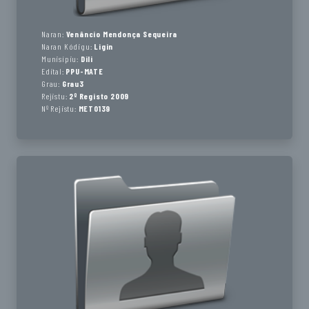
Naran:
Venâncio Mendonça Sequeira
Naran Kódigu:
Ligin
Munisípiu:
Dili
Edital:
PPU-MATE
Grau:
Grau3
Rejistu:
2º Registo 2009
Nº Rejistu:
MET0139