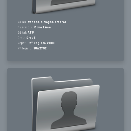
Naran:
Venâncio Magno Amaral
Munisípiu:
Cova Lima
Edital:
AFU
Grau:
Grau3
Rejistu:
2º Registo 2009
Nº Rejistu:
SUA2792