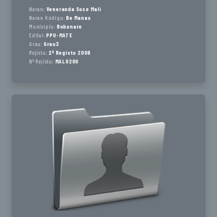
Naran:
Veneranda Soce Mali
Naran Kódigu:
Be Manas
Munisípiu:
Bobonaro
Edital:
PPU-MATE
Grau:
Grau3
Rejistu:
2º Registo 2009
Nº Rejistu:
MAL0200