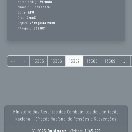
Naran Kódigu:
Virtude
Munisípiu:
Bobonaro
Edital:
AFU
Grau:
Grau3
Rejistu:
2º Registo 2009
Nº Rejistu:
LOL1071
««
«
13305
13306
13307
13308
13309
...
Ministério dos Assuntos dos Combatentes da Libertação
Nacional - Direção Nacional de Pensões e Subvenções
© 2025
Quidgest
| Vizitas: 1.145.271