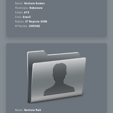
Naran:
Ventura Gomes
Munisípiu:
Bobonaro
Edital:
AFU
Grau:
Grau3
Rejistu:
2º Registo 2009
Nº Rejistu:
ZUM2162
Naran:
Ventura Mali