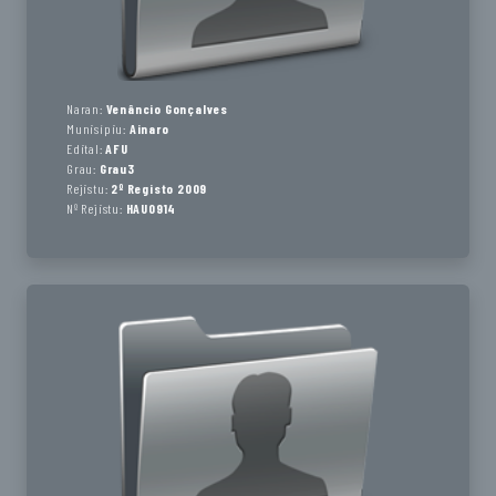
Naran:
Venâncio Gonçalves
Munisípiu:
Ainaro
Edital:
AFU
Grau:
Grau3
Rejistu:
2º Registo 2009
Nº Rejistu:
HAU0914