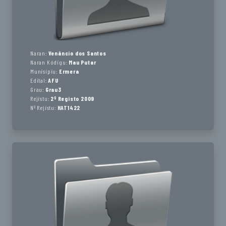
Naran:
Venâncio dos Santos
Naran Kódigu:
Mau Putar
Munisípiu:
Ermera
Edital:
AFU
Grau:
Grau3
Rejistu:
2º Registo 2009
Nº Rejistu:
HAT1422