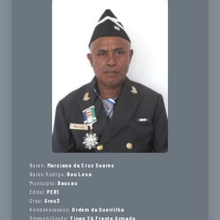
Naran:
Marciano da Cruz Soares
Naran Kódigu:
Bou Lesa
Munisípiu:
Baucau
Edital:
PER1
Grau:
Grau3
Kondekorasaun:
Ordem da Guerrilha
Desmobilizado:
Tinan 24 Frente Armada