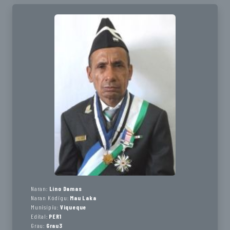
Naran:
Lino Damas
Naran Kódigu:
Mau Laka
Munisípiu:
Viqueque
Edital:
PER1
Grau:
Grau3