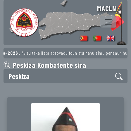
MACLN
Avizu taka lista aprovadu foun atu hahu simu pensaun husi 1º Registu 
Peskiza Kombatente sira
Peskiza