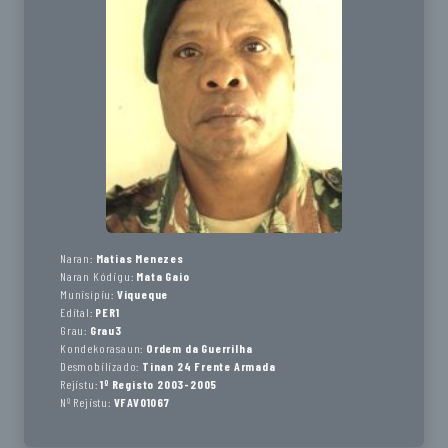
Naran:
Matias Menezes
Naran Kódigu:
Mata Gaio
Munisípiu:
Viqueque
Edital:
PER1
Grau:
Grau3
Kondekorasaun:
Ordem da Guerrilha
Desmobilizado:
Tinan 24 Frente Armada
Rejistu:
1º Registo 2003-2005
Nº Rejistu:
VFAV01067