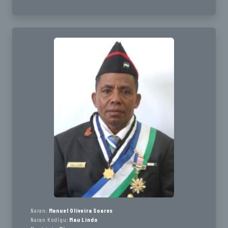
Naran:
Manuel Oliveira Soares
Naran Kódigu:
Mau Lindo