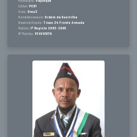
Munisípiu:
Viqueque
Edital:
PER1
Grau:
Grau3
Kondekorasaun:
Ordem da Guerrilha
Desmobilizado:
Tinan 24 Frente Armada
Rejistu:
1º Registo 2003-2005
Nº Rejistu:
VFAV01076