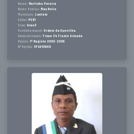
Naran:
Martinho Pereira
Naran Kódigu:
Mau Belis
Munisípiu:
Lautem
Edital:
PER1
Grau:
Grau3
Kondekorasaun:
Ordem da Guerrilha
Desmobilizado:
Tinan 24 Frente Armada
Rejistu:
1º Registo 2003-2005
Nº Rejistu:
VFAV01080