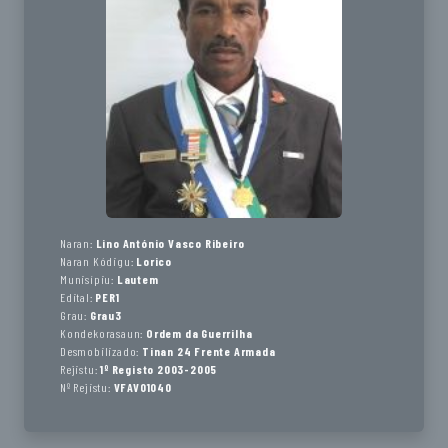
Naran:
Lino António Vasco Ribeiro
Naran Kódigu:
Lorico
Munisípiu:
Lautem
Edital:
PER1
Grau:
Grau3
Kondekorasaun:
Ordem da Guerrilha
Desmobilizado:
Tinan 24 Frente Armada
Rejistu:
1º Registo 2003-2005
Nº Rejistu:
VFAV01040