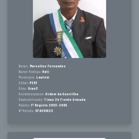
Naran:
Marcelino Fernandes
Naran Kódigu:
Hati
Munisípiu:
Lautem
Edital:
PER1
Grau:
Grau3
Kondekorasaun:
Ordem da Guerrilha
Desmobilizado:
Tinan 24 Frente Armada
Rejistu:
1º Registo 2003-2005
Nº Rejistu:
VFAV01023