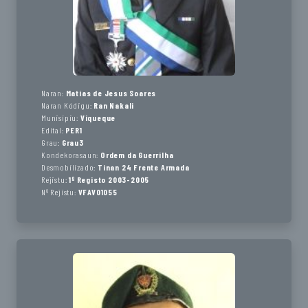
Naran:
Matias de Jesus Soares
Naran Kódigu:
Ran Nakali
Munisípiu:
Viqueque
Edital:
PER1
Grau:
Grau3
Kondekorasaun:
Ordem da Guerrilha
Desmobilizado:
Tinan 24 Frente Armada
Rejistu:
1º Registo 2003-2005
Nº Rejistu:
VFAV01055