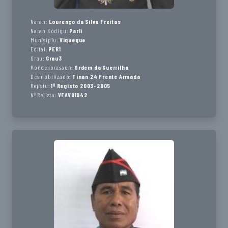
Naran:
Lourenço da Silva Freitas
Naran Kódigu:
Parli
Munisípiu:
Viqueque
Edital:
PER1
Grau:
Grau3
Kondekorasaun:
Ordem da Guerrilha
Desmobilizado:
Tinan 24 Frente Armada
Rejistu:
1º Registo 2003-2005
Nº Rejistu:
VFAV01042