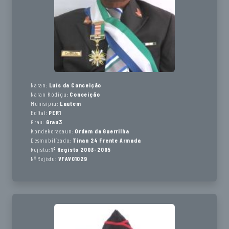
Naran:
Luís da Conceição
Naran Kódigu:
Conceição
Munisípiu:
Lautem
Edital:
PER1
Grau:
Grau3
Kondekorasaun:
Ordem da Guerrilha
Desmobilizado:
Tinan 24 Frente Armada
Rejistu:
1º Registo 2003-2005
Nº Rejistu:
VFAV01029