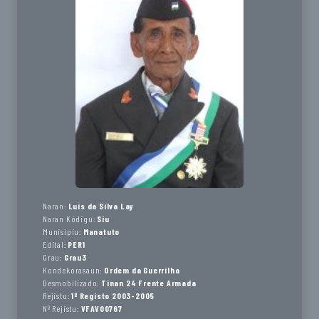
Naran:
Luís da Silva Lay
Naran Kódigu:
Siu
Munisípiu:
Manatuto
Edital:
PER1
Grau:
Grau3
Kondekorasaun:
Ordem da Guerrilha
Desmobilizado:
Tinan 24 Frente Armada
Rejistu:
1º Registo 2003-2005
Nº Rejistu:
VFAV00767