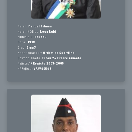
Naran:
Manuel Tílman
Naran Kódigu:
Leça Rubi
Munisípiu:
Baucau
Edital:
PER1
Grau:
Grau3
Kondekorasaun:
Ordem da Guerrilha
Desmobilizado:
Tinan 24 Frente Armada
Rejistu:
1º Registo 2003-2005
Nº Rejistu:
VFAV00546