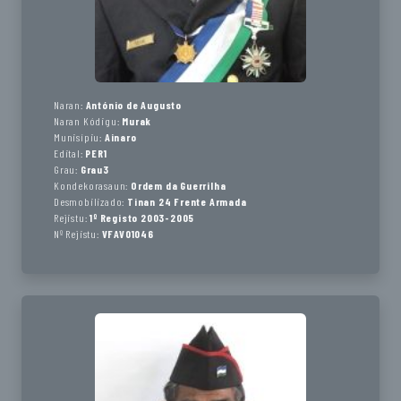
Naran:
António de Augusto
Naran Kódigu:
Murak
Munisípiu:
Ainaro
Edital:
PER1
Grau:
Grau3
Kondekorasaun:
Ordem da Guerrilha
Desmobilizado:
Tinan 24 Frente Armada
Rejistu:
1º Registo 2003-2005
Nº Rejistu:
VFAV01046