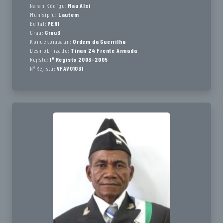
Naran Kódigu:
Mau Alsi
Munisípiu:
Lautem
Edital:
PER1
Grau:
Grau3
Kondekorasaun:
Ordem da Guerrilha
Desmobilizado:
Tinan 24 Frente Armada
Rejistu:
1º Registo 2003-2005
Nº Rejistu:
VFAV01031