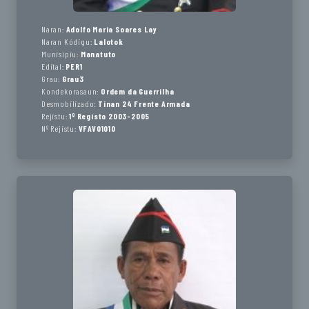
Naran:
Adolfo Maria Soares Lay
Naran Kódigu:
Lalotok
Munisípiu:
Manatuto
Edital:
PER1
Grau:
Grau3
Kondekorasaun:
Ordem da Guerrilha
Desmobilizado:
Tinan 24 Frente Armada
Rejistu:
1º Registo 2003-2005
Nº Rejistu:
VFAV01010