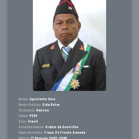
Naran:
Agostinho Gaio
Naran Kódigu:
Sida Butar
Munisípiu:
Baucau
Edital:
PER1
Grau:
Grau3
Kondekorasaun:
Ordem da Guerrilha
Desmobilizado:
Tinan 24 Frente Armada
Rejistu:
1º Registo 2003-2005