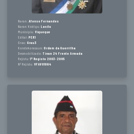
Naran:
Afonso Fernandes
Naran Kódigu:
Lasilu
Munisípiu:
Viqueque
Edital:
PER1
Grau:
Grau3
Kondekorasaun:
Ordem da Guerrilha
Desmobilizado:
Tinan 24 Frente Armada
Rejistu:
1º Registo 2003-2005
Nº Rejistu:
VFAV01064