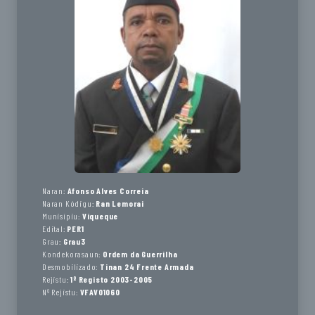
Naran:
Afonso Alves Correia
Naran Kódigu:
Ran Lemorai
Munisípiu:
Viqueque
Edital:
PER1
Grau:
Grau3
Kondekorasaun:
Ordem da Guerrilha
Desmobilizado:
Tinan 24 Frente Armada
Rejistu:
1º Registo 2003-2005
Nº Rejistu:
VFAV01060