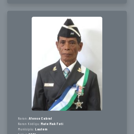
Naran:
Afonso Cabral
Naran Kódigu:
Mate Mak Foti
Munisípiu:
Lautem