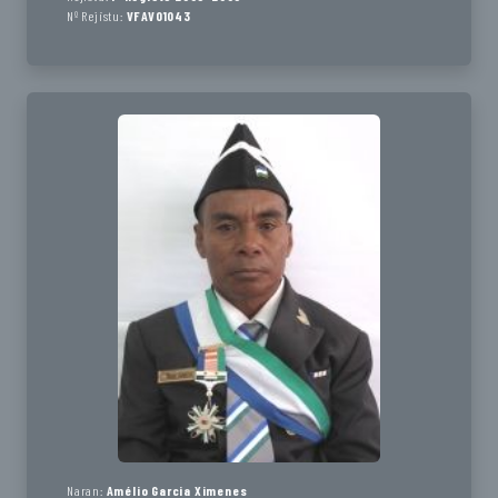
Nº Rejistu:
VFAV01043
Naran:
Amélio Garcia Ximenes