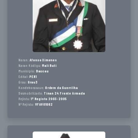
Naran:
Afonso Ximenes
Naran Kódigu:
Mali Buti
Munisípiu:
Baucau
Edital:
PER1
Grau:
Grau3
Kondekorasaun:
Ordem da Guerrilha
Desmobilizado:
Tinan 24 Frente Armada
Rejistu:
1º Registo 2003-2005
Nº Rejistu:
VFAV01062