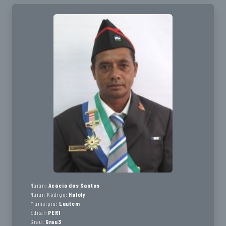
Naran:
Acácio dos Santos
Naran Kódigu:
Haloly
Munisípiu:
Lautem
Edital:
PER1
Grau:
Grau3