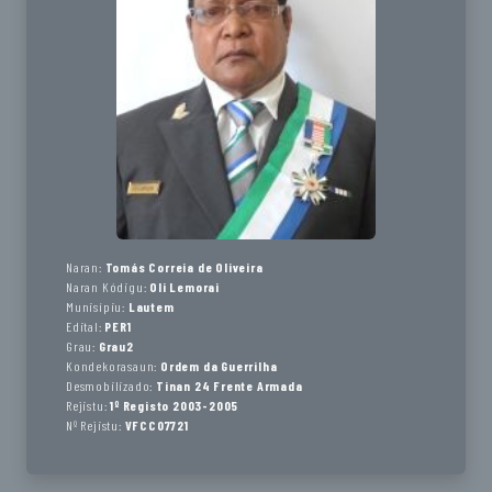
Naran:
Tomás Correia de Oliveira
Naran Kódigu:
Oli Lemorai
Munisípiu:
Lautem
Edital:
PER1
Grau:
Grau2
Kondekorasaun:
Ordem da Guerrilha
Desmobilizado:
Tinan 24 Frente Armada
Rejistu:
1º Registo 2003-2005
Nº Rejistu:
VFCC07721