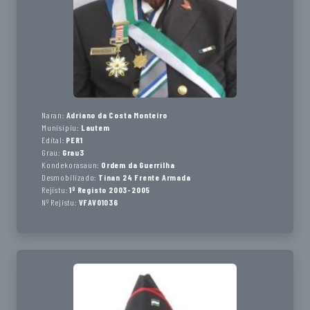
Naran:
Adriano da Costa Monteiro
Munisípiu:
Lautem
Edital:
PER1
Grau:
Grau3
Kondekorasaun:
Ordem da Guerrilha
Desmobilizado:
Tinan 24 Frente Armada
Rejistu:
1º Registo 2003-2005
Nº Rejistu:
VFAV01036