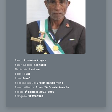
Naran:
Armando Viegas
Naran Kódigu:
Atchatei
Munisípiu:
Lautem
Edital:
PER1
Grau:
Grau3
Kondekorasaun:
Ordem da Guerrilha
Desmobilizado:
Tinan 24 Frente Armada
Rejistu:
1º Registo 2003-2005
Nº Rejistu:
VFAV00389