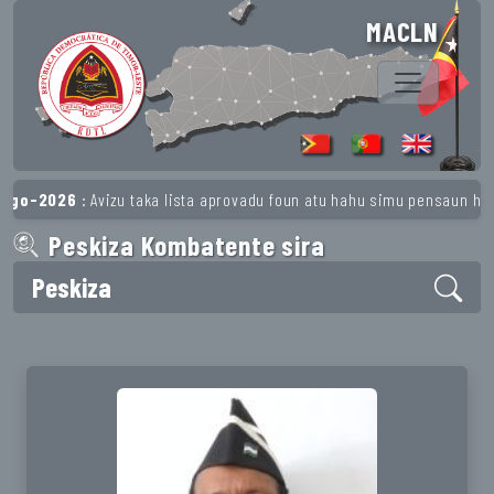
MACLN
6
: Avizu taka lista aprovadu foun atu hahu simu pensaun husi 1º Regi
Peskiza Kombatente sira
Peskiza